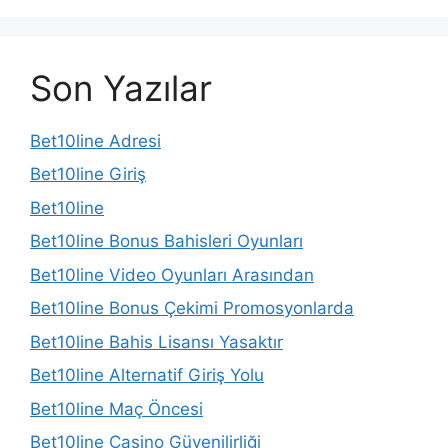
Son Yazılar
Bet10line Adresi
Bet10line Giriş
Bet10line
Bet10line Bonus Bahisleri Oyunları
Bet10line Video Oyunları Arasından
Bet10line Bonus Çekimi Promosyonlarda
Bet10line Bahis Lisansı Yasaktır
Bet10line Alternatif Giriş Yolu
Bet10line Maç Öncesi
Bet10line Casino Güvenilirliği