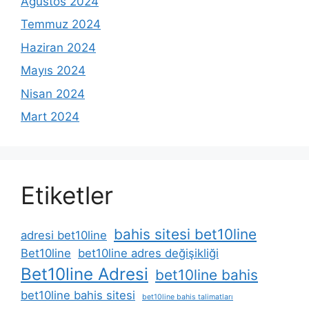
Ağustos 2024
Temmuz 2024
Haziran 2024
Mayıs 2024
Nisan 2024
Mart 2024
Etiketler
bahis sitesi bet10line
adresi bet10line
Bet10line
bet10line adres değişikliği
Bet10line Adresi
bet10line bahis
bet10line bahis sitesi
bet10line bahis talimatları