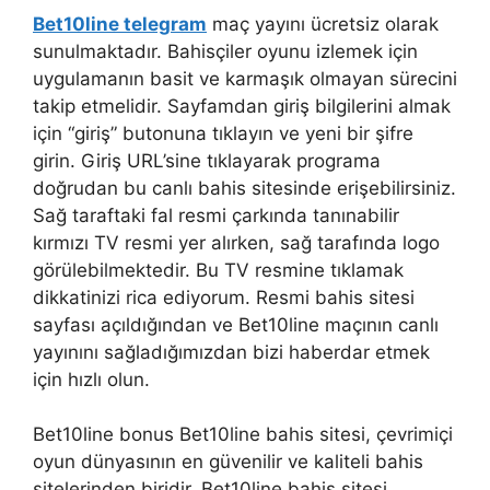
Bet10line telegram
maç yayını ücretsiz olarak
sunulmaktadır. Bahisçiler oyunu izlemek için
uygulamanın basit ve karmaşık olmayan sürecini
takip etmelidir. Sayfamdan giriş bilgilerini almak
için “giriş” butonuna tıklayın ve yeni bir şifre
girin. Giriş URL’sine tıklayarak programa
doğrudan bu canlı bahis sitesinde erişebilirsiniz.
Sağ taraftaki fal resmi çarkında tanınabilir
kırmızı TV resmi yer alırken, sağ tarafında logo
görülebilmektedir. Bu TV resmine tıklamak
dikkatinizi rica ediyorum. Resmi bahis sitesi
sayfası açıldığından ve Bet10line maçının canlı
yayınını sağladığımızdan bizi haberdar etmek
için hızlı olun.
Bet10line bonus Bet10line bahis sitesi, çevrimiçi
oyun dünyasının en güvenilir ve kaliteli bahis
sitelerinden biridir. Bet10line bahis sitesi,