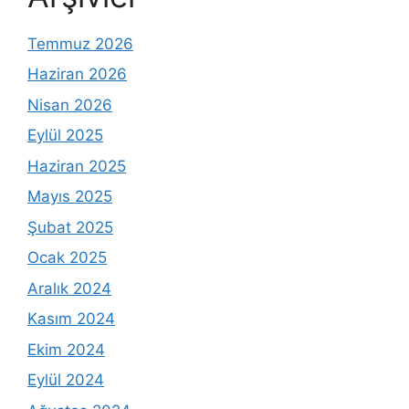
Temmuz 2026
Haziran 2026
Nisan 2026
Eylül 2025
Haziran 2025
Mayıs 2025
Şubat 2025
Ocak 2025
Aralık 2024
Kasım 2024
Ekim 2024
Eylül 2024