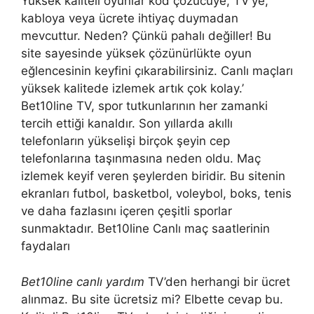
Yüksek kaliteli oyunlar kod çözücüye, TV’ye,
kabloya veya ücrete ihtiyaç duymadan
mevcuttur. Neden? Çünkü pahalı değiller! Bu
site sayesinde yüksek çözünürlükte oyun
eğlencesinin keyfini çıkarabilirsiniz. Canlı maçları
yüksek kalitede izlemek artık çok kolay.’
Bet10line TV, spor tutkunlarının her zamanki
tercih ettiği kanaldır. Son yıllarda akıllı
telefonların yükselişi birçok şeyin cep
telefonlarına taşınmasına neden oldu. Maç
izlemek keyif veren şeylerden biridir. Bu sitenin
ekranları futbol, basketbol, voleybol, boks, tenis
ve daha fazlasını içeren çeşitli sporlar
sunmaktadır. Bet10line Canlı maç saatlerinin
faydaları
Bet10line canlı yardım
TV’den herhangi bir ücret
alınmaz. Bu site ücretsiz mi? Elbette cevap bu.