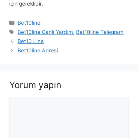
için gereklidir.
Kategoriler
Bet10line
Etiketler
Bet10line Canlı Yardım
,
Bet10line Telegram
Bet10 Line
Bet10line Adresi
Yorum yapın
Yorum