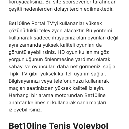
koruyacaksınız. Bu site sporseverler tarafından
çeşitli nedenlerden dolayı tercih edilmektedir.
Bet10line Portal TV’yi kullananlar yüksek
çözünürlüklü televizyon alacaktır. Bu yöntemi
kullanarak sadece ihtiyacınız olan oyunları değil
aynı zamanda yüksek kaliteli oyunları da
görüntüleyebilirsiniz. HD oyun kullanımı göz
yorgunluğunun önlenmesine yardımcı olarak
sahayı ve oyuncuları daha net görmenizi sağlar.
Tıpkı TV gibi, yüksek kaliteli uyarım sağlar.
Bilgisayarınızı veya telefonunuzu kullanarak
maçları saatinizden yüksek kaliteli izleyin.
Herhangi bir arama motorundan Bet10line
anahtar kelimesini kullanarak canlı maçları
izleyebilirsiniz.
Bet10line Tenis Voleybol