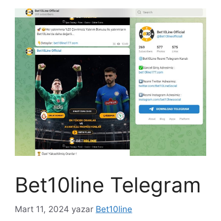
Bet10line Telegram
Mart 11, 2024
yazar
Bet10line