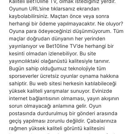
Kaliteli Bet10line TV, olmak istediğiniz yerdir.
Oyunun URL’sine tıklarsanız ekrandan
kaybolabilirsiniz. Maçtan önce veya sonra
herhangi bir ödeme yapılmayacaktır. Ne oluyor?
Oyuna para ödeyeceğinizi düşünmüyorum. Tüm
maçlar doğrudan dünyanın her yerinden
yayınlanıyor ve Bet10line TV’de herhangi bir
kesinti olmadan izlenebiliyor. Bu site
yayıncılıktaki olağanüstü kalitesiyle tanınır.
Bugün sahip olduğumuz teknolojiyle tüm
sporseverler ücretsiz oyunlar oynama hakkına
sahiptir. Bu web sitesi herkesin katılabileceği
yüksek kaliteli yarışmalar sunuyor. Evinizde
internet bağlantısının olmaması, yayın akışının
sorun olmayacağı anlamına gelir. Oyun
postasında durdurulmuş bir gönderi arasında
geçiş yapılması zorunlu değildir. Çabalarınıza
rağmen yüksek kaliteli görüntü kalitesini