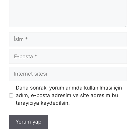
İsim
E-
posta
İnternet
sitesi
Daha sonraki yorumlarımda kullanılması için
adım, e-posta adresim ve site adresim bu
tarayıcıya kaydedilsin.