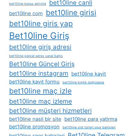
bet10line canli
bet10line bonus aktivite
bet10line girisi
bet10line com
bet10line giris yap
Bet10line Giriş
bet10line giriş adresi
bet10line güncel adres sanal bahis
Bet10line Güncel Giriş
bet10line instagram
bet10line kayit
bet10line kayıt formu
bet10line kimlik doğrulama
bet10line maç izle
bet10line maç izleme
bet10line müşteri hizmetleri
bet10line nasil bir site
bet10line para yatirma
bet10line promosyon
bet10line slot türleri spor bahisleri
Bet10line Telegram
bet10line spor bahisleri