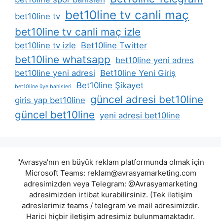
bet10line tv canli maç
bet10line tv
bet10line tv canli maç izle
bet10line tv izle
Bet10line Twitter
bet10line whatsapp
bet10line yeni adres
bet10line yeni adresi
Bet10line Yeni Giriş
Bet10line Şikayet
bet10line üye bahisleri
güncel adresi bet10line
giris yap bet10line
güncel bet10line
yeni adresi bet10line
"Avrasya'nın en büyük reklam platformunda olmak için
Microsoft Teams:
reklam@avrasyamarketing.com
adresimizden veya Telegram: @Avrasyamarketing
adresimizden irtibat kurabilirsiniz. (Tek iletişim
adreslerimiz teams / telegram ve mail adresimizdir.
Harici hiçbir iletişim adresimiz bulunmamaktadır.