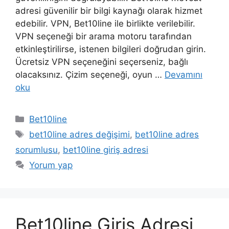
adresi güvenilir bir bilgi kaynağı olarak hizmet
edebilir. VPN, Bet10line ile birlikte verilebilir.
VPN seçeneği bir arama motoru tarafından
etkinleştirilirse, istenen bilgileri doğrudan girin.
Ücretsiz VPN seçeneğini seçerseniz, bağlı
olacaksınız. Çizim seçeneği, oyun …
Devamını
oku
Kategoriler
Bet10line
Etiketler
bet10line adres değişimi
,
bet10line adres
sorumlusu
,
bet10line giriş adresi
Yorum yap
Bet10line Giriş Adresi