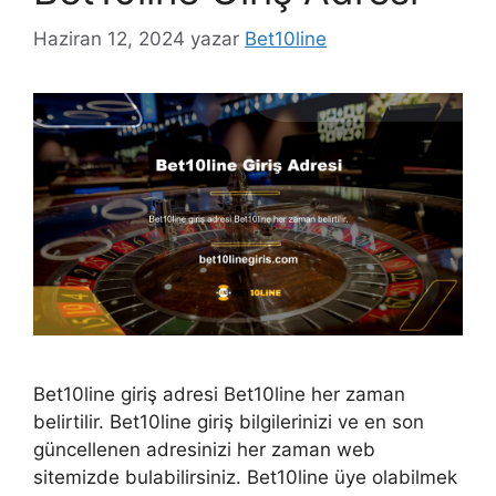
Haziran 12, 2024
yazar
Bet10line
Bet10line giriş adresi Bet10line her zaman
belirtilir. Bet10line giriş bilgilerinizi ve en son
güncellenen adresinizi her zaman web
sitemizde bulabilirsiniz. Bet10line üye olabilmek