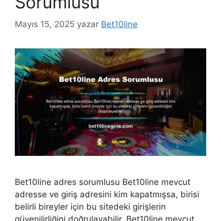
Sorumlusu
Mayıs 15, 2025
yazar
Bet10line
Bet10line adres sorumlusu Bet10line mevcut
adresse ve giriş adresini kim kapatmışsa, birisi
belirli bireyler için bu sitedeki girişlerin
güvenilirliğini doğrulayabilir. Bet10line mevcut