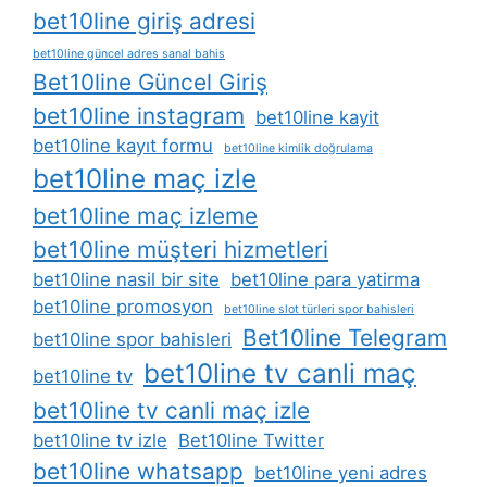
bet10line giriş adresi
bet10line güncel adres sanal bahis
Bet10line Güncel Giriş
bet10line instagram
bet10line kayit
bet10line kayıt formu
bet10line kimlik doğrulama
bet10line maç izle
bet10line maç izleme
bet10line müşteri hizmetleri
bet10line nasil bir site
bet10line para yatirma
bet10line promosyon
bet10line slot türleri spor bahisleri
Bet10line Telegram
bet10line spor bahisleri
bet10line tv canli maç
bet10line tv
bet10line tv canli maç izle
bet10line tv izle
Bet10line Twitter
bet10line whatsapp
bet10line yeni adres