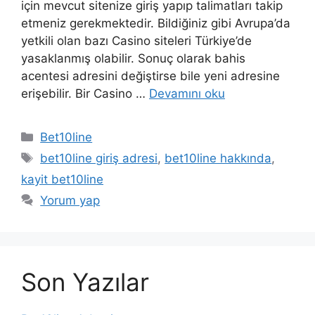
için mevcut sitenize giriş yapıp talimatları takip
etmeniz gerekmektedir. Bildiğiniz gibi Avrupa’da
yetkili olan bazı Casino siteleri Türkiye’de
yasaklanmış olabilir. Sonuç olarak bahis
acentesi adresini değiştirse bile yeni adresine
erişebilir. Bir Casino …
Devamını oku
Kategoriler
Bet10line
Etiketler
bet10line giriş adresi
,
bet10line hakkında
,
kayit bet10line
Yorum yap
Son Yazılar