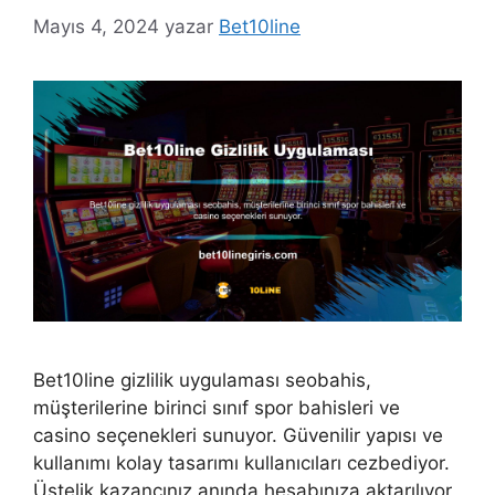
Mayıs 4, 2024
yazar
Bet10line
Bet10line gizlilik uygulaması seobahis,
müşterilerine birinci sınıf spor bahisleri ve
casino seçenekleri sunuyor. Güvenilir yapısı ve
kullanımı kolay tasarımı kullanıcıları cezbediyor.
Üstelik kazancınız anında hesabınıza aktarılıyor