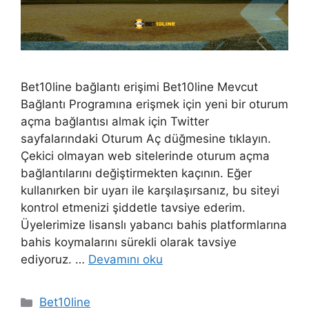
Bet10line bağlantı erişimi Bet10line Mevcut
Bağlantı Programına erişmek için yeni bir oturum
açma bağlantısı almak için Twitter
sayfalarındaki Oturum Aç düğmesine tıklayın.
Çekici olmayan web sitelerinde oturum açma
bağlantılarını değiştirmekten kaçının. Eğer
kullanırken bir uyarı ile karşılaşırsanız, bu siteyi
kontrol etmenizi şiddetle tavsiye ederim.
Üyelerimize lisanslı yabancı bahis platformlarına
bahis koymalarını sürekli olarak tavsiye
ediyoruz. …
Devamını oku
Kategoriler
Bet10line