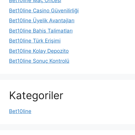
Bet10line Maç Öncesi
Bet10line Casino Güvenilirliği
Bet10line Üyelik Avantajları
Bet10line Bahis Talimatları
Bet10line Türk Erişimi
Bet10line Kolay Depozito
Bet10line Sonuç Kontrolü
Kategoriler
Bet10line