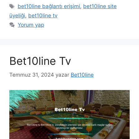
Etiketler
bet10line bağlantı erişimi
,
bet10line site
üyeliği
,
bet10line tv
Yorum yap
Bet10line Tv
Temmuz 31, 2024
yazar
Bet10line