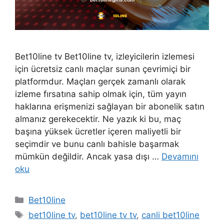
Bet10line tv Bet10line tv, izleyicilerin izlemesi
için ücretsiz canlı maçlar sunan çevrimiçi bir
platformdur. Maçları gerçek zamanlı olarak
izleme fırsatına sahip olmak için, tüm yayın
haklarına erişmenizi sağlayan bir abonelik satın
almanız gerekecektir. Ne yazık ki bu, maç
başına yüksek ücretler içeren maliyetli bir
seçimdir ve bunu canlı bahisle başarmak
mümkün değildir. Ancak yasa dışı …
Devamını
oku
Kategoriler
Bet10line
Etiketler
bet10line tv
,
bet10line tv tv
,
canli bet10line