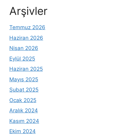
Arşivler
Temmuz 2026
Haziran 2026
Nisan 2026
Eylül 2025
Haziran 2025
Mayıs 2025
Şubat 2025
Ocak 2025
Aralık 2024
Kasım 2024
Ekim 2024