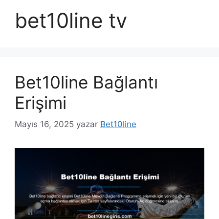
bet10line tv
Bet10line Bağlantı
Erişimi
Mayıs 16, 2025
yazar
Bet10line