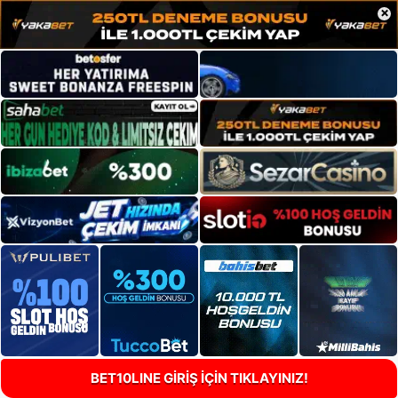
×
BET10LINE GİRİŞ İÇİN TIKLAYINIZ!