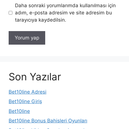
Daha sonraki yorumlarımda kullanılması için
adım, e-posta adresim ve site adresim bu
tarayıcıya kaydedilsin.
Son Yazılar
Bet10line Adresi
Bet10line Giriş
Bet10line
Bet10line Bonus Bahisleri Oyunları