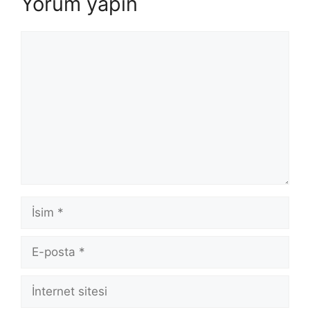
Yorum yapın
Yorum
İsim
E-
posta
İnternet
sitesi