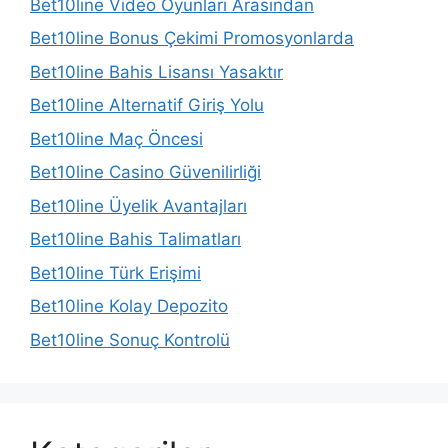
Bet10line Video Oyunları Arasından
Bet10line Bonus Çekimi Promosyonlarda
Bet10line Bahis Lisansı Yasaktır
Bet10line Alternatif Giriş Yolu
Bet10line Maç Öncesi
Bet10line Casino Güvenilirliği
Bet10line Üyelik Avantajları
Bet10line Bahis Talimatları
Bet10line Türk Erişimi
Bet10line Kolay Depozito
Bet10line Sonuç Kontrolü