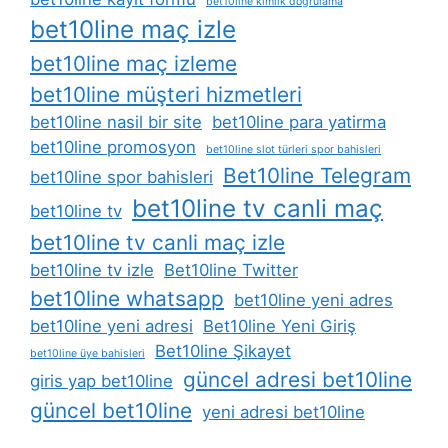
bet10line kimlik doğrulama
bet10line maç izle
bet10line maç izleme
bet10line müşteri hizmetleri
bet10line nasil bir site
bet10line para yatirma
bet10line promosyon
bet10line slot türleri spor bahisleri
Bet10line Telegram
bet10line spor bahisleri
bet10line tv canli maç
bet10line tv
bet10line tv canli maç izle
bet10line tv izle
Bet10line Twitter
bet10line whatsapp
bet10line yeni adres
bet10line yeni adresi
Bet10line Yeni Giriş
Bet10line Şikayet
bet10line üye bahisleri
güncel adresi bet10line
giris yap bet10line
güncel bet10line
yeni adresi bet10line