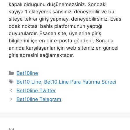
kapalı olduğunu düşünemezsiniz. Sondaki
sayıya 1 ekleyerek şansınızı deneyebilir ve bu
siteye tekrar giriş yapmayı deneyebilirsiniz. Esas
odak noktası bahis platformunun yaptığı
duyurulardır. Esasen site, üyelerine giriş
bilgilerini içeren bir e-posta gönderir. Sorunla
anında karşılaşanlar için web sitemiz en güncel
giriş adresini sağlamaktadır.
Kategoriler
Bet10line
Etiketler
Bet10 Line
,
Bet10 Line Para Yatırma Süreci
Bet10line Twitter
Bet10line Telegram