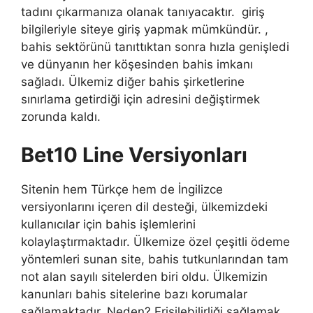
tadını çıkarmanıza olanak tanıyacaktır. giriş
bilgileriyle siteye giriş yapmak mümkündür. ,
bahis sektörünü tanıttıktan sonra hızla genişledi
ve dünyanın her köşesinden bahis imkanı
sağladı. Ülkemiz diğer bahis şirketlerine
sınırlama getirdiği için adresini değiştirmek
zorunda kaldı.
Bet10 Line Versiyonları
Sitenin hem Türkçe hem de İngilizce
versiyonlarını içeren dil desteği, ülkemizdeki
kullanıcılar için bahis işlemlerini
kolaylaştırmaktadır. Ülkemize özel çeşitli ödeme
yöntemleri sunan site, bahis tutkunlarından tam
not alan sayılı sitelerden biri oldu. Ülkemizin
kanunları bahis sitelerine bazı korumalar
sağlamaktadır. Neden? Erişilebilirliği sağlamak