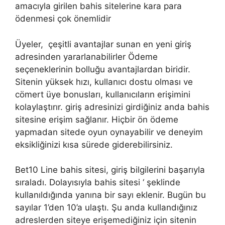
amacıyla girilen bahis sitelerine kara para
ödenmesi çok önemlidir
Üyeler, çeşitli avantajlar sunan en yeni giriş
adresinden yararlanabilirler Ödeme
seçeneklerinin bolluğu avantajlardan biridir.
Sitenin yüksek hızı, kullanıcı dostu olması ve
cömert üye bonusları, kullanıcıların erişimini
kolaylaştırır. giriş adresinizi girdiğiniz anda bahis
sitesine erişim sağlanır. Hiçbir ön ödeme
yapmadan sitede oyun oynayabilir ve deneyim
eksikliğinizi kısa sürede giderebilirsiniz.
Bet10 Line bahis sitesi, giriş bilgilerini başarıyla
sıraladı. Dolayısıyla bahis sitesi ‘ şeklinde
kullanıldığında yanına bir sayı eklenir. Bugün bu
sayılar 1’den 10’a ulaştı. Şu anda kullandığınız
adreslerden siteye erişemediğiniz için sitenin