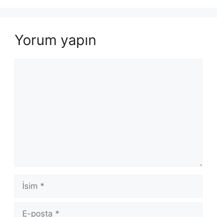
Yorum yapın
Yorum
İsim
E-