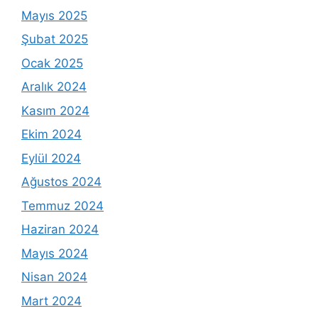
Mayıs 2025
Şubat 2025
Ocak 2025
Aralık 2024
Kasım 2024
Ekim 2024
Eylül 2024
Ağustos 2024
Temmuz 2024
Haziran 2024
Mayıs 2024
Nisan 2024
Mart 2024