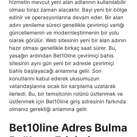
hizmetin mevcut yeni alan adlarının kullanılabilir
olması biraz zaman alacaktır. Bayi yeni bir bölge
edinir ve operasyonlarına devam eder. Bir alan
adını yenileme süreci genellikle çevrimiçi varlığı
güncellemenin ve modernleştirmenin bir yolu
olarak görülür. Web sitesinin yeni bir alan adının
hazır olması genellikle birkaç saat sürer. Bu,
yasağın ardından Bet10line çevrimiçi bahis
sitesinin aynı gün yeni bir adresle çevrimiçi
bahis başlayacağı anlamına gelir. Son
konutlarını kabul ederek ulusumuzun
vatandaşlarına sıcak bir karşılama uzatarak
ilerledi. Bu, bir temsilcinin rolünü üstlenmek ve
üstlenmek için Bet10line giriş adresinin farkında
olmanız gerektiği anlamına gelir.
Bet10line Adres Bulma