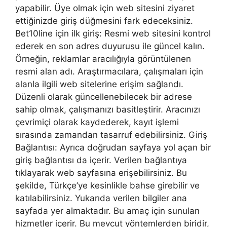
yapabilir. Üye olmak için web sitesini ziyaret
ettiğinizde giriş düğmesini fark edeceksiniz.
Bet10line için ilk giriş: Resmi web sitesini kontrol
ederek en son adres duyurusu ile güncel kalın.
Örneğin, reklamlar aracılığıyla görüntülenen
resmi alan adı. Araştırmacılara, çalışmaları için
alanla ilgili web sitelerine erişim sağlandı.
Düzenli olarak güncellenebilecek bir adrese
sahip olmak, çalışmanızı basitleştirir. Aracınızı
çevrimiçi olarak kaydederek, kayıt işlemi
sırasında zamandan tasarruf edebilirsiniz. Giriş
Bağlantısı: Ayrıca doğrudan sayfaya yol açan bir
giriş bağlantısı da içerir. Verilen bağlantıya
tıklayarak web sayfasına erişebilirsiniz. Bu
şekilde, Türkçe’ye kesinlikle bahse girebilir ve
katılabilirsiniz. Yukarıda verilen bilgiler ana
sayfada yer almaktadır. Bu amaç için sunulan
hizmetler içerir. Bu mevcut yöntemlerden biridir,