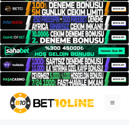
İçeriğe
atla
Menü