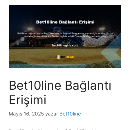
Bet10line Bağlantı
Erişimi
Mayıs 16, 2025
yazar
Bet10line