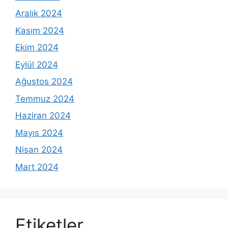
Aralık 2024
Kasım 2024
Ekim 2024
Eylül 2024
Ağustos 2024
Temmuz 2024
Haziran 2024
Mayıs 2024
Nisan 2024
Mart 2024
Etiketler