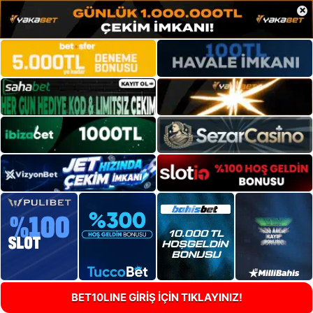
×
BET10LINE GİRİŞ İÇİN TIKLAYINIZ!