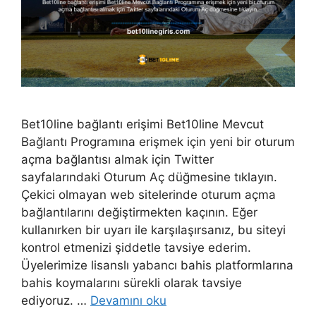
Bet10line bağlantı erişimi Bet10line Mevcut
Bağlantı Programına erişmek için yeni bir oturum
açma bağlantısı almak için Twitter
sayfalarındaki Oturum Aç düğmesine tıklayın.
Çekici olmayan web sitelerinde oturum açma
bağlantılarını değiştirmekten kaçının. Eğer
kullanırken bir uyarı ile karşılaşırsanız, bu siteyi
kontrol etmenizi şiddetle tavsiye ederim.
Üyelerimize lisanslı yabancı bahis platformlarına
bahis koymalarını sürekli olarak tavsiye
ediyoruz. …
Devamını oku