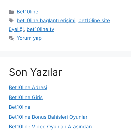
Kategoriler
Bet10line
Etiketler
bet10line bağlantı erişimi
,
bet10line site
üyeliği
,
bet10line tv
Yorum yap
Son Yazılar
Bet10line Adresi
Bet10line Giriş
Bet10line
Bet10line Bonus Bahisleri Oyunları
Bet10line Video Oyunları Arasından