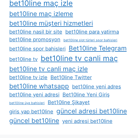
bet10line maç izle
bet10line maç izleme
bet10line müşteri hizmetleri
bet10line nasil bir site
bet10line para yatirma
bet10line promosyon
bet10line slot türleri spor bahisleri
Bet10line Telegram
bet10line spor bahisleri
bet10line tv canli maç
bet10line tv
bet10line tv canli maç izle
bet10line tv izle
Bet10line Twitter
bet10line whatsapp
bet10line yeni adres
bet10line yeni adresi
Bet10line Yeni Giriş
Bet10line Şikayet
bet10line üye bahisleri
güncel adresi bet10line
giris yap bet10line
güncel bet10line
yeni adresi bet10line