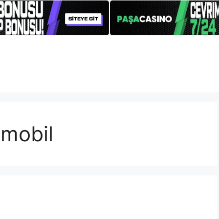
 mobil