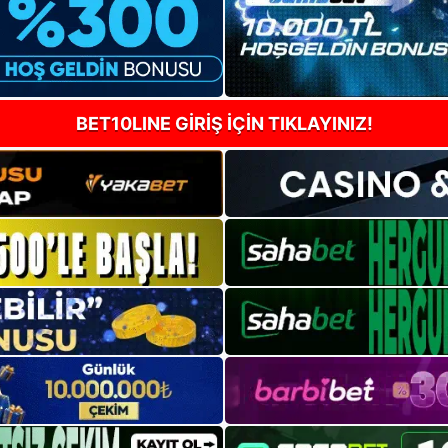
BET10LINE GİRİŞ İÇİN TIKLAYINIZ!