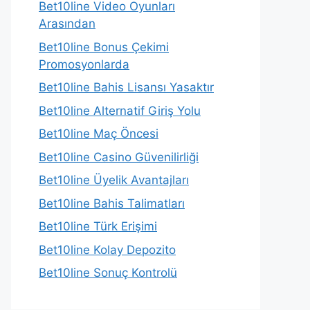
Bet10line Video Oyunları
Arasından
Bet10line Bonus Çekimi
Promosyonlarda
Bet10line Bahis Lisansı Yasaktır
Bet10line Alternatif Giriş Yolu
Bet10line Maç Öncesi
Bet10line Casino Güvenilirliği
Bet10line Üyelik Avantajları
Bet10line Bahis Talimatları
Bet10line Türk Erişimi
Bet10line Kolay Depozito
Bet10line Sonuç Kontrolü