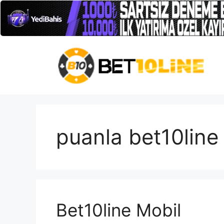
İçeriğe
atla
puanla bet10line
Bet10line Mobil