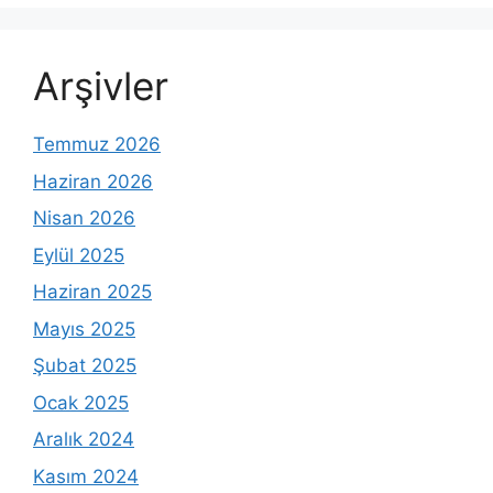
Arşivler
Temmuz 2026
Haziran 2026
Nisan 2026
Eylül 2025
Haziran 2025
Mayıs 2025
Şubat 2025
Ocak 2025
Aralık 2024
Kasım 2024