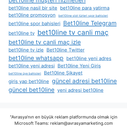
bet10line müşteri hizmetleri
bet10line nasil bir site
bet10line para yatirma
bet10line promosyon
bet10line slot türleri spor bahisleri
Bet10line Telegram
bet10line spor bahisleri
bet10line tv canli maç
bet10line tv
bet10line tv canli maç izle
bet10line tv izle
Bet10line Twitter
bet10line whatsapp
bet10line yeni adres
bet10line yeni adresi
Bet10line Yeni Giriş
Bet10line Şikayet
bet10line üye bahisleri
güncel adresi bet10line
giris yap bet10line
güncel bet10line
yeni adresi bet10line
"Avrasya'nın en büyük reklam platformunda olmak için
Microsoft Teams:
reklam@avrasyamarketing.com