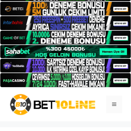
İçeriğe
atla
Menü