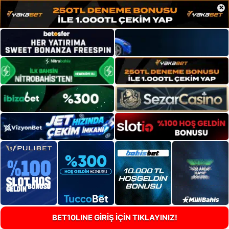
×
BET10LINE GİRİŞ İÇİN TIKLAYINIZ!