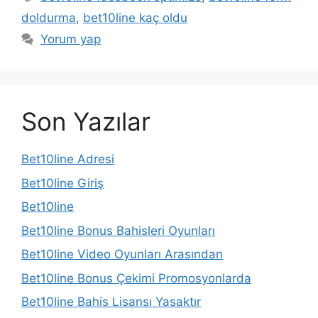
doldurma
,
bet10line kaç oldu
Yorum yap
Son Yazılar
Bet10line Adresi
Bet10line Giriş
Bet10line
Bet10line Bonus Bahisleri Oyunları
Bet10line Video Oyunları Arasından
Bet10line Bonus Çekimi Promosyonlarda
Bet10line Bahis Lisansı Yasaktır