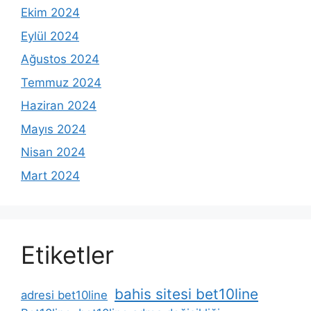
Ekim 2024
Eylül 2024
Ağustos 2024
Temmuz 2024
Haziran 2024
Mayıs 2024
Nisan 2024
Mart 2024
Etiketler
bahis sitesi bet10line
adresi bet10line