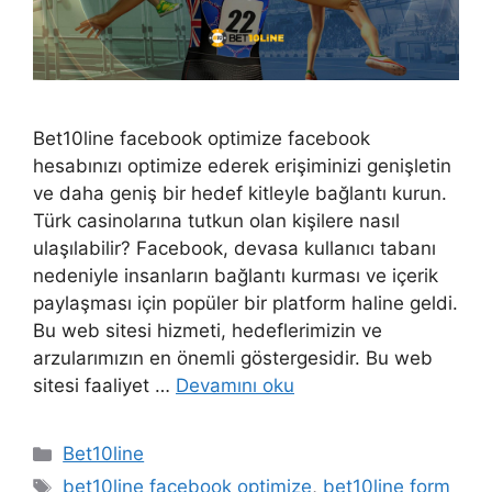
Bet10line facebook optimize facebook
hesabınızı optimize ederek erişiminizi genişletin
ve daha geniş bir hedef kitleyle bağlantı kurun.
Türk casinolarına tutkun olan kişilere nasıl
ulaşılabilir? Facebook, devasa kullanıcı tabanı
nedeniyle insanların bağlantı kurması ve içerik
paylaşması için popüler bir platform haline geldi.
Bu web sitesi hizmeti, hedeflerimizin ve
arzularımızın en önemli göstergesidir. Bu web
sitesi faaliyet …
Devamını oku
Kategoriler
Bet10line
Etiketler
bet10line facebook optimize
,
bet10line form