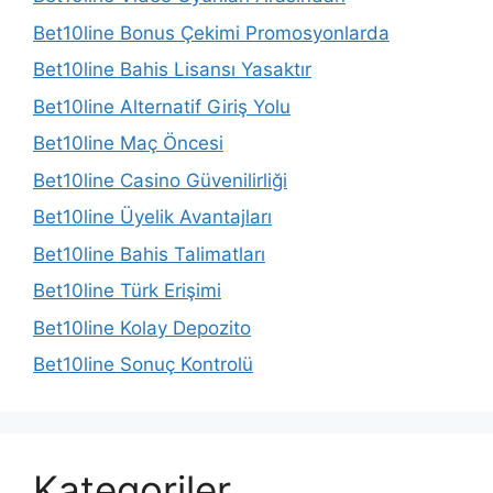
Bet10line Bonus Çekimi Promosyonlarda
Bet10line Bahis Lisansı Yasaktır
Bet10line Alternatif Giriş Yolu
Bet10line Maç Öncesi
Bet10line Casino Güvenilirliği
Bet10line Üyelik Avantajları
Bet10line Bahis Talimatları
Bet10line Türk Erişimi
Bet10line Kolay Depozito
Bet10line Sonuç Kontrolü
Kategoriler