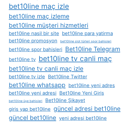
bet10line maç izle
bet10line maç izleme
bet10line müşteri hizmetleri
bet10line nasil bir site
bet10line para yatirma
bet10line promosyon
bet10line slot türleri spor bahisleri
Bet10line Telegram
bet10line spor bahisleri
bet10line tv canli maç
bet10line tv
bet10line tv canli maç izle
bet10line tv izle
Bet10line Twitter
bet10line whatsapp
bet10line yeni adres
bet10line yeni adresi
Bet10line Yeni Giriş
Bet10line Şikayet
bet10line üye bahisleri
güncel adresi bet10line
giris yap bet10line
güncel bet10line
yeni adresi bet10line