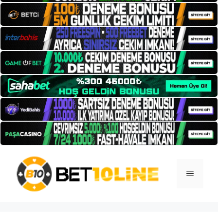
İçeriğe
atla
Menü