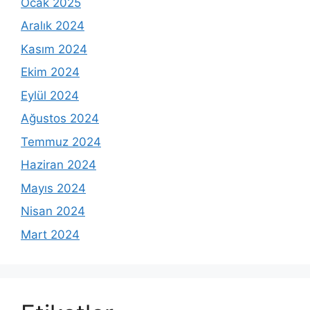
Ocak 2025
Aralık 2024
Kasım 2024
Ekim 2024
Eylül 2024
Ağustos 2024
Temmuz 2024
Haziran 2024
Mayıs 2024
Nisan 2024
Mart 2024