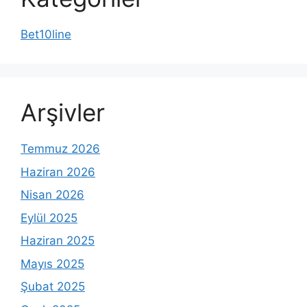
Bet10line
Arşivler
Temmuz 2026
Haziran 2026
Nisan 2026
Eylül 2025
Haziran 2025
Mayıs 2025
Şubat 2025