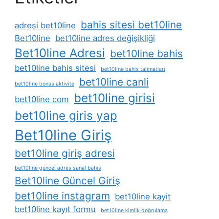
bahis sitesi bet10line
adresi bet10line
Bet10line
bet10line adres değişikliği
Bet10line Adresi
bet10line bahis
bet10line bahis sitesi
bet10line bahis talimatları
bet10line canli
bet10line bonus aktivite
bet10line girisi
bet10line com
bet10line giris yap
Bet10line Giriş
bet10line giriş adresi
bet10line güncel adres sanal bahis
Bet10line Güncel Giriş
bet10line instagram
bet10line kayit
bet10line kayıt formu
bet10line kimlik doğrulama