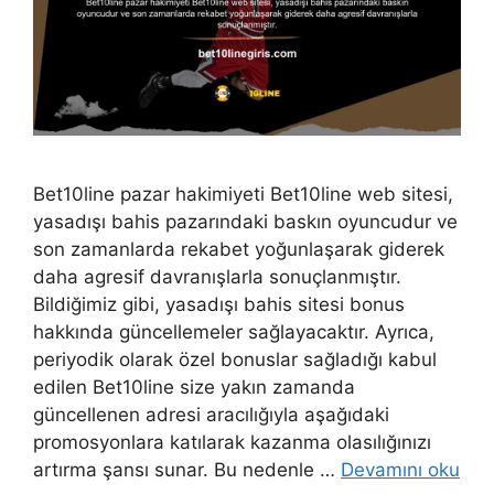
Bet10line pazar hakimiyeti Bet10line web sitesi,
yasadışı bahis pazarındaki baskın oyuncudur ve
son zamanlarda rekabet yoğunlaşarak giderek
daha agresif davranışlarla sonuçlanmıştır.
Bildiğimiz gibi, yasadışı bahis sitesi bonus
hakkında güncellemeler sağlayacaktır. Ayrıca,
periyodik olarak özel bonuslar sağladığı kabul
edilen Bet10line size yakın zamanda
güncellenen adresi aracılığıyla aşağıdaki
promosyonlara katılarak kazanma olasılığınızı
artırma şansı sunar. Bu nedenle …
Devamını oku