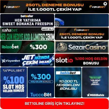
×
BET10LINE GİRİŞ İÇİN TIKLAYINIZ!