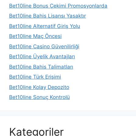
Bet10line Bonus Çekimi Promosyonlarda
Bet10line Bahis Lisansı Yasaktır
Bet10line Alternatif Giriş Yolu
Bet10line Maç Öncesi
Bet10line Casino Güvenilirliği
Bet10line Üyelik Avantajları
Bet10line Bahis Talimatları
Bet10line Türk Erişimi
Bet10line Kolay Depozito
Bet10line Sonuç Kontrolü
Kategoriler