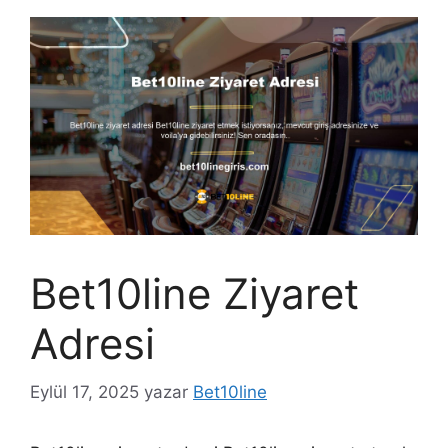
Bet10line Ziyaret
Adresi
Eylül 17, 2025
yazar
Bet10line