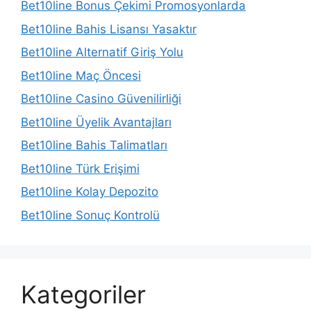
Bet10line Bonus Çekimi Promosyonlarda
Bet10line Bahis Lisansı Yasaktır
Bet10line Alternatif Giriş Yolu
Bet10line Maç Öncesi
Bet10line Casino Güvenilirliği
Bet10line Üyelik Avantajları
Bet10line Bahis Talimatları
Bet10line Türk Erişimi
Bet10line Kolay Depozito
Bet10line Sonuç Kontrolü
Kategoriler