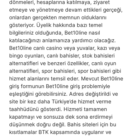
dönmeleri, hesaplarına katılmaya, ziyaret
etmeye ve yönetmeye devam ettikleri gerçeği,
onlardan gerçekten memnun olduklarını
gösteriyor. Üyelik hakkında bazı temel
bilgileriniz olduğunda, Bet10line nasıl
katılacağınızı anlamanıza yardımcı olacağız.
Bet10line canlı casino veya yuvalar, kazı veya
bingo oyunları, canlı bahisler, stok bahisleri
alternatifleri ve benzeri özellikler, canlı oyun
alternatifleri, spor bahisleri, spor bahisleri gibi
hizmet alanlarını temsil eder. Mevcut Bet10line
giriş formunun Bet10line giriş problemiyle
eşleştiğini görebilirsiniz. Adres değiştirildi ve
site bir kez daha Türkiye’de hizmet verme
taahhüdünü gösterdi. Hizmeti tamamen
kapatmayı ve sonsuza dek sona erdirmeyi
düşünmek doğru değil. Bahis siteleri için bu
kısıtlamalar BTK kapsamında uygulanır ve