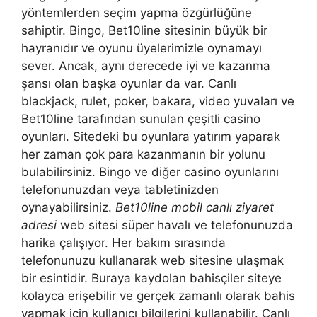
yöntemlerden seçim yapma özgürlüğüne
sahiptir. Bingo, Bet10line sitesinin büyük bir
hayranıdır ve oyunu üyelerimizle oynamayı
sever. Ancak, aynı derecede iyi ve kazanma
şansı olan başka oyunlar da var. Canlı
blackjack, rulet, poker, bakara, video yuvaları ve
Bet10line tarafından sunulan çeşitli casino
oyunları. Sitedeki bu oyunlara yatırım yaparak
her zaman çok para kazanmanın bir yolunu
bulabilirsiniz. Bingo ve diğer casino oyunlarını
telefonunuzdan veya tabletinizden
oynayabilirsiniz.
Bet10line mobil canlı ziyaret
adresi
web sitesi süper havalı ve telefonunuzda
harika çalışıyor. Her bakım sırasında
telefonunuzu kullanarak web sitesine ulaşmak
bir esintidir. Buraya kaydolan bahisçiler siteye
kolayca erişebilir ve gerçek zamanlı olarak bahis
yapmak için kullanıcı bilgilerini kullanabilir. Canlı