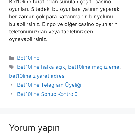
Bet10line tarafından sunulan çeşitli casino
oyunları. Sitedeki bu oyunlara yatırım yaparak
her zaman çok para kazanmanın bir yolunu
bulabilirsiniz. Bingo ve diğer casino oyunlarını
telefonunuzdan veya tabletinizden
oynayabilirsiniz.
Kategoriler
Bet10line
Etiketler
bet10line halka açık
,
bet10line maç izleme
,
bet10line ziyaret adresi
Bet10line Telegram Üyeliği
Bet10line Sonuç Kontrolü
Yorum yapın