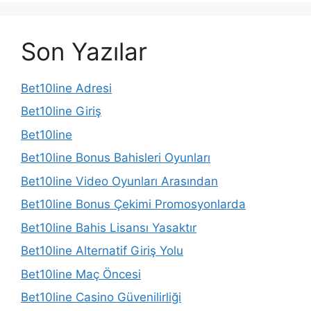
Son Yazılar
Bet10line Adresi
Bet10line Giriş
Bet10line
Bet10line Bonus Bahisleri Oyunları
Bet10line Video Oyunları Arasından
Bet10line Bonus Çekimi Promosyonlarda
Bet10line Bahis Lisansı Yasaktır
Bet10line Alternatif Giriş Yolu
Bet10line Maç Öncesi
Bet10line Casino Güvenilirliği