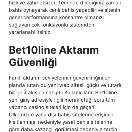
hızlı ve zahmetsizdi. Temelde dilediğiniz zaman
bahis oynayarak canlı bahis yapabilir ve sitenin
genel performansına konsantre olmanızı
sağlayan çok fonksiyonlu sistemden
yararlanabilirsiniz.
Bet10line Aktarım
Güvenliği
Farklı aktarım seviyelerinin güvenilirliğini ön
planda tutan bu yeni web sitesi, güçlü ve tutarlı
bir gelir akışına sahiptir.Kullanıcıların Bet10line
yeni giriş adresiyle ilgili merak ettiği soru tüm
yabancı casino siteleri için de geçerli.
Ülkemizde yasa dışı bahis sitelerine erişimin
kısıtlanması nedeniyle yasal bahis sitelerine
göre daha kazançlı görülmesi nedeniyle tercih