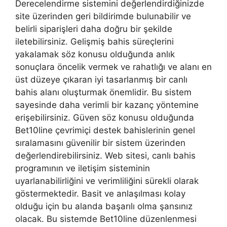
Derecelendirme sistemini değerlendirdiğinizde
site üzerinden geri bildirimde bulunabilir ve
belirli siparişleri daha doğru bir şekilde
iletebilirsiniz. Gelişmiş bahis süreçlerini
yakalamak söz konusu olduğunda anlık
sonuçlara öncelik vermek ve rahatlığı ve alanı en
üst düzeye çıkaran iyi tasarlanmış bir canlı
bahis alanı oluşturmak önemlidir. Bu sistem
sayesinde daha verimli bir kazanç yöntemine
erişebilirsiniz. Güven söz konusu olduğunda
Bet10line çevrimiçi destek bahislerinin genel
sıralamasını güvenilir bir sistem üzerinden
değerlendirebilirsiniz. Web sitesi, canlı bahis
programının ve iletişim sisteminin
uyarlanabilirliğini ve verimliliğini sürekli olarak
göstermektedir. Basit ve anlaşılması kolay
olduğu için bu alanda başarılı olma şansınız
olacak. Bu sistemde Bet10line düzenlenmesi