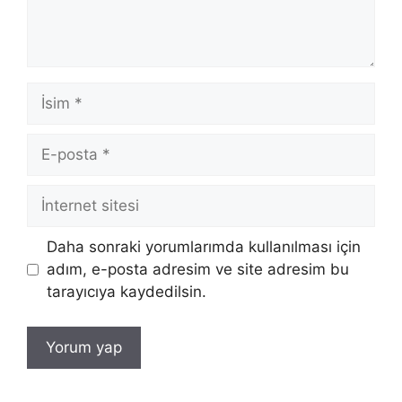
İsim
E-
posta
İnternet
sitesi
Daha sonraki yorumlarımda kullanılması için
adım, e-posta adresim ve site adresim bu
tarayıcıya kaydedilsin.