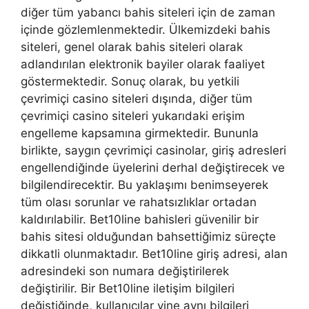
diğer tüm yabancı bahis siteleri için de zaman
içinde gözlemlenmektedir. Ülkemizdeki bahis
siteleri, genel olarak bahis siteleri olarak
adlandırılan elektronik bayiler olarak faaliyet
göstermektedir. Sonuç olarak, bu yetkili
çevrimiçi casino siteleri dışında, diğer tüm
çevrimiçi casino siteleri yukarıdaki erişim
engelleme kapsamına girmektedir. Bununla
birlikte, saygın çevrimiçi casinolar, giriş adresleri
engellendiğinde üyelerini derhal değiştirecek ve
bilgilendirecektir. Bu yaklaşımı benimseyerek
tüm olası sorunlar ve rahatsızlıklar ortadan
kaldırılabilir. Bet10line bahisleri güvenilir bir
bahis sitesi olduğundan bahsettiğimiz süreçte
dikkatli olunmaktadır. Bet10line giriş adresi, alan
adresindeki son numara değiştirilerek
değiştirilir. Bir Bet10line iletişim bilgileri
değiştiğinde, kullanıcılar yine aynı bilgileri